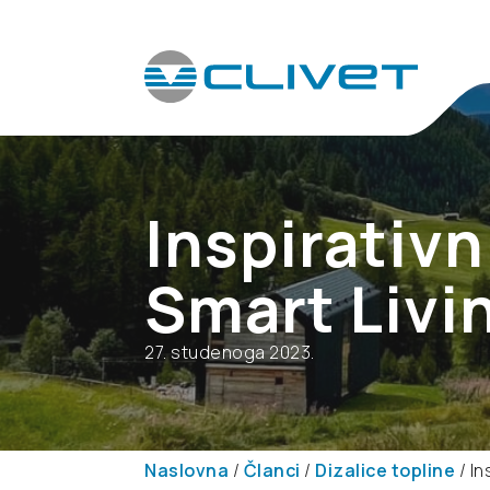
Inspirativn
Smart Livi
27. studenoga 2023.
Naslovna
/
Članci
/
Dizalice topline
/
In