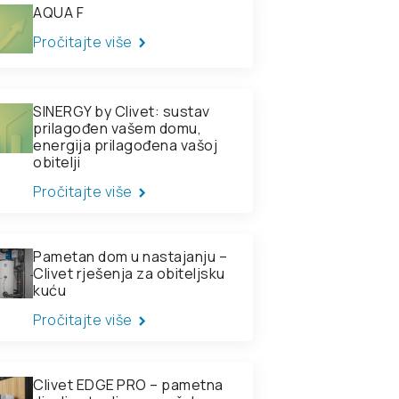
AQUA F
Pročitajte više
SINERGY by Clivet: sustav
prilagođen vašem domu,
energija prilagođena vašoj
obitelji
Pročitajte više
Pametan dom u nastajanju –
Clivet rješenja za obiteljsku
kuću
Pročitajte više
Clivet EDGE PRO – pametna