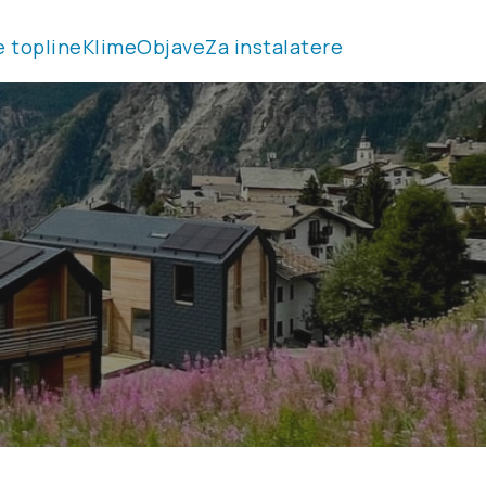
e topline
Klime
Objave
Za instalatere