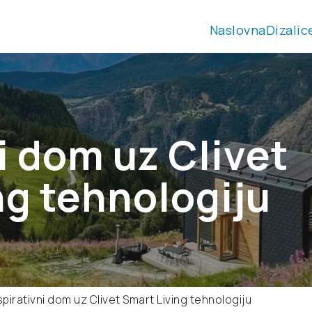
Naslovna
Dizalic
i dom uz Clivet
ng tehnologiju
spirativni dom uz Clivet Smart Living tehnologiju