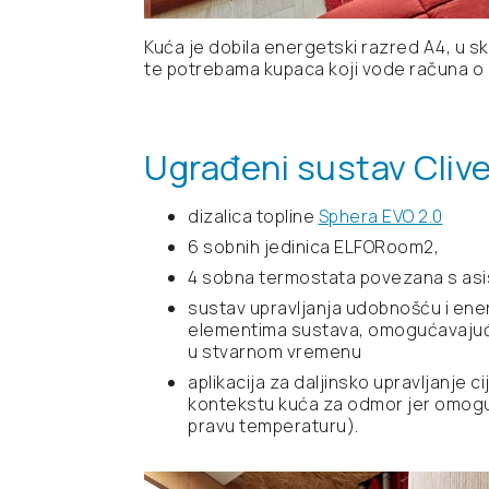
Kuća je dobila energetski razred A4, u sk
te potrebama kupaca koji vode računa o za
Ugrađeni sustav Clive
dizalica topline
Sphera EVO 2.0
6 sobnih jedinica ELFORoom2,
4 sobna termostata povezana s as
sustav upravljanja udobnošću i ener
elementima sustava, omogućavajući 
u stvarnom vremenu
aplikacija za daljinsko upravljanje 
kontekstu kuća za odmor jer omoguć
pravu temperaturu).