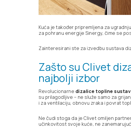
Kuća je također pripremljena za ugradnj
za pohranu energije Sinergy, čime se p
Zainteresirani ste za izvedbu sustava d
Zašto su Clivet diza
najbolji izbor
Revolucionarne
dizalice topline susta
su prilagodljive – ne služe samo za grija
i za ventilaciju, obnovu zraka i povrat topl
Ne čudi stoga da je Clivet omiljen partne
učinkovitost svoje kuće, ne zanemarujući