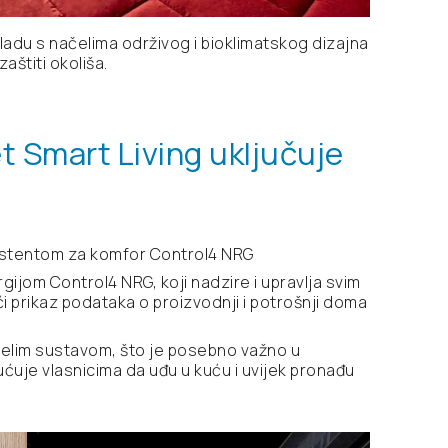
ladu s načelima održivog i bioklimatskog dizajna
štiti okoliša.
t Smart Living uključuje
istentom za komfor Control4 NRG
gijom Control4 NRG, koji nadzire i upravlja svim
prikaz podataka o proizvodnji i potrošnji doma
cijelim sustavom, što je posebno važno u
uje vlasnicima da uđu u kuću i uvijek pronađu