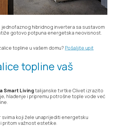
u jednofaznog hibridnog invertera sa sustavom
ostiže gotovo potpuna energetska neovisnost.
izalice topline u vašem domu?
Pošaljite upit
lice topline vaš
va Smart Living
talijanske tvrtke Clivet izrazito
nje, hlađenje i pripremu potrošne tople vode već
ine.
r svima koji žele unaprijediti energetsku
 pritom važnost estetike.