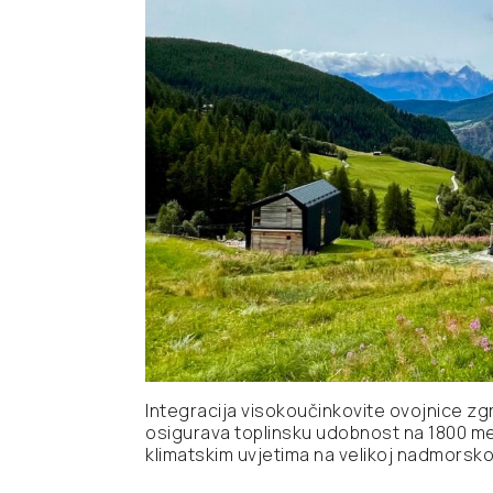
Vrlo vis
Hlađenje:
Snaga:
Iznimno 
Unaprij
Dizajn i
Upravlja
Dizajnir
Funkcija
Višesmje
Komfor u
Funkcij
Integracija visokoučinkovite ovojnice z
Koristi 
Višesmje
WiFi / P
osigurava toplinsku udobnost na 1800 me
europsk
sustava 
WiFi / P
klimatskim uvjetima na velikoj nadmorskoj 
sustava 
Funkcij