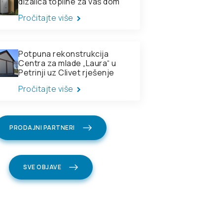
dizalica topline za vaš dom
Pročitajte više
Potpuna rekonstrukcija
Centra za mlade „Laura“ u
Petrinji uz Clivet rješenje
Pročitajte više
do +50 °C
PRODAJNI PARTNERI
SVE OBJAVE
ost s
om uz pomoć
om uz pomoć