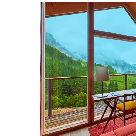
Funkcij
Opcional
Wi-Fi