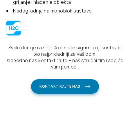
grijanje i hlađenje objekta
Funkcija samočišćenja
Nadogradnja na monoblok sustave
Wi-Fi
Svaki dom je različit. Ako niste sigurni koji sustav bi
bio najprikladniji za Vaš dom,
slobodno nas kontaktirajte – naš stručni tim rado će
Vam pomoći!
KONTAKTIRAJTE NAS