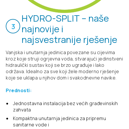
Komfor u svakoj situaciji zahvaljujući
Funkcija samočišćenja
inteligentnom "Eye" senzoru
WiFi / Pametno upravljanje putem aplikacije ili
glasovnom kontrolom uz pomoć sustava
HYDRO-SPLIT – naše
Amazon Alexa ili Google Assistant
WiFi / Pametno upravljanje putem aplikacije ili
Funkcija "Slijedi me"
3
najnovije i
glasovnom kontrolom uz pomoć sustava
Amazon Alexa ili Google Assistant
najsvestranije rješenje
Višesmjerno strujanje zraka
Vanjska i unutarnja jedinica povezane su cijevima
Funkcija samočišćenja
kroz koje struji ogrjevna voda, stvarajući jedinstveni
hidraulički sustav koji se brzo ugrađuje i lako
Opcionalno Wi-Fi upravljanje
održava. Idealno za sve koji žele moderno rješenje
koje se uklapa u njihov dom i svakodnevne navike.
Prednosti:
Dizajniran za okoliš i budućnost
Jednostavna instalacija bez većih građevinskih
zahvata
Koristi R290, prirodni radni medij za optimalnu
udobnost i usklađenost s europskim propisima
Kompaktna unutarnja jedinica za pripremu
sanitarne vode i