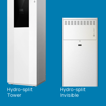
Hydro-split
Hydro-split
Tower
Invisible