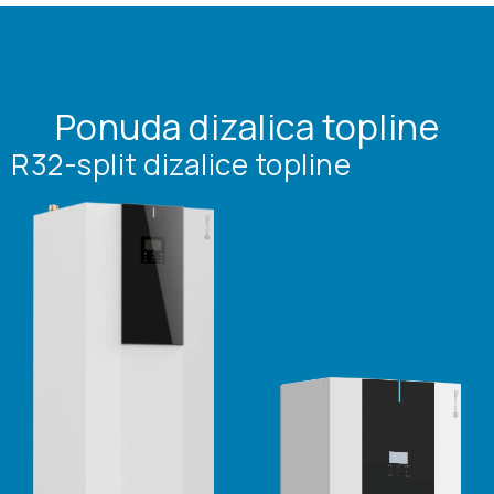
Ponuda dizalica topline
R32-split dizalice topline